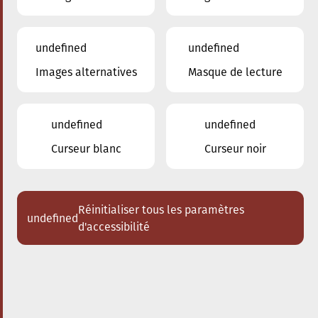
undefined
undefined
Images alternatives
Masque de lecture
24.01.2026
16:00
à
Conservatoire de Musique de la Ville
d'Esch/Alzette
undefined
undefined
Dem Stradivari säi Kaddo
Curseur blanc
Curseur noir
Schlappeconcert e Familljeconcert
Acheter des tickets
Réinitialiser tous les paramètres
undefined
d'accessibilité