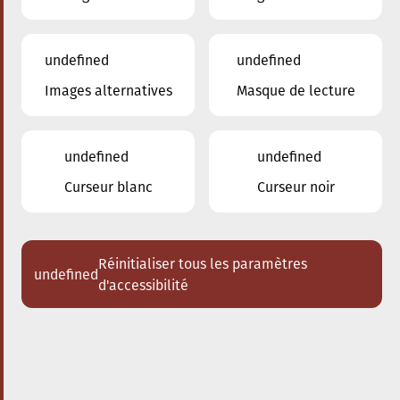
undefined
undefined
Images alternatives
Masque de lecture
24.01.2026
16:00
à
Conservatoire de Musique de la Ville
d'Esch/Alzette
undefined
undefined
Dem Stradivari säi Kaddo
Curseur blanc
Curseur noir
Schlappeconcert e Familljeconcert
Acheter des tickets
Réinitialiser tous les paramètres
undefined
d'accessibilité