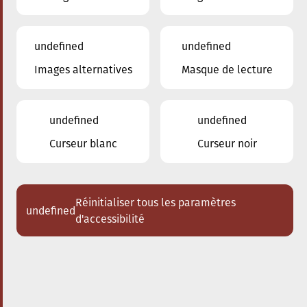
undefined
undefined
Images alternatives
Masque de lecture
24.01.2026
16:00
à
Conservatoire de Musique de la Ville
d'Esch/Alzette
undefined
undefined
Dem Stradivari säi Kaddo
Curseur blanc
Curseur noir
Schlappeconcert e Familljeconcert
Acheter des tickets
Réinitialiser tous les paramètres
undefined
d'accessibilité