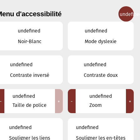
enu d'accessibilité
undefine
IGNEMENT MUSICAL
CONCERTS
CONTACT
undefined
undefined
Noir-Blanc
Mode dyslexie
undefined
undefined
JANVIER
DÉCEMBRE
Contraste inversé
Contraste doux
FÉVRIER
undefined
undefined
LUN
MAR
MER
JEU
VEN
SAM
DIM
-
+
-
+
Taille de police
Zoom
29
30
31
1
2
3
4
undefined
undefined
5
6
7
8
9
10
11
Souligner les liens
Souligner les en-têtes