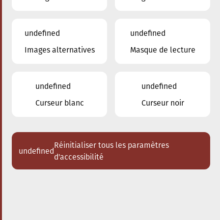
undefined
undefined
Images alternatives
Masque de lecture
12.03.2025
20:00
à
Conservatoire de Musique de la Ville
d'Esch/Alzette
undefined
undefined
Prix de la Musique –
Curseur blanc
Curseur noir
Rotary Club Esch-sur-
Alzette
Réinitialiser tous les paramètres
undefined
Acheter des tickets
d'accessibilité