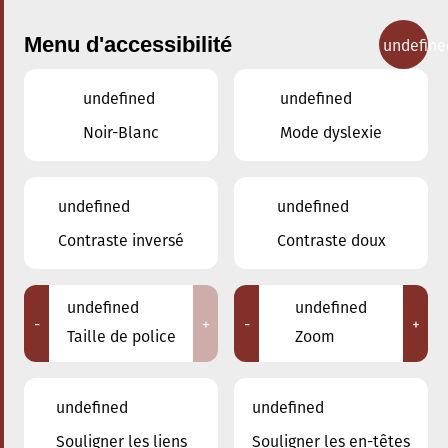
Menu d'accessibilité
undefine
undefined
undefined
Concerts
Noir-Blanc
Mode dyslexie
undefined
undefined
Contraste inversé
Contraste doux
undefined
undefined
-
+
-
+
Taille de police
Zoom
undefined
undefined
Adresse
Souligner les liens
Souligner les en-têtes