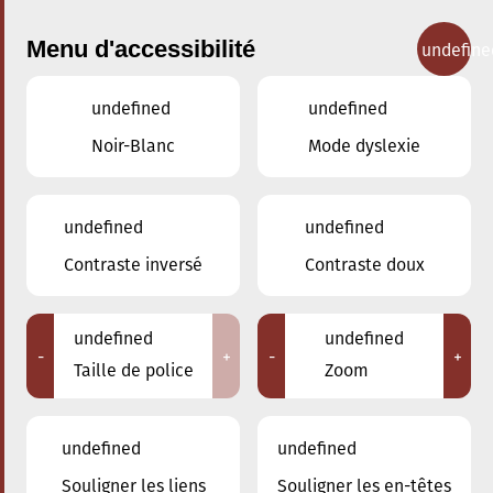
Menu d'accessibilité
undefine
undefined
undefined
Concerts
Noir-Blanc
Mode dyslexie
undefined
undefined
Contraste inversé
Contraste doux
undefined
undefined
-
+
-
+
Taille de police
Zoom
undefined
undefined
Souligner les liens
Souligner les en-têtes