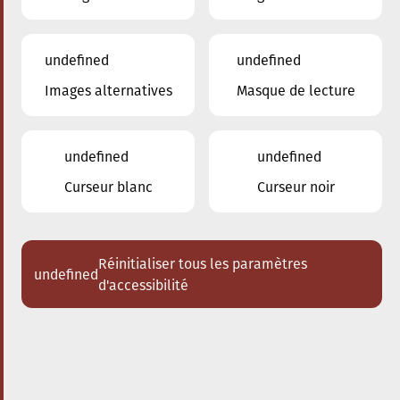
undefined
undefined
Images alternatives
Masque de lecture
28.09.2025
17:00
à
Conservatoire de Musique de la Ville
d'Esch/Alzette
undefined
undefined
Bach meets Bernstein
Curseur blanc
Curseur noir
Acheter des tickets
Réinitialiser tous les paramètres
undefined
d'accessibilité