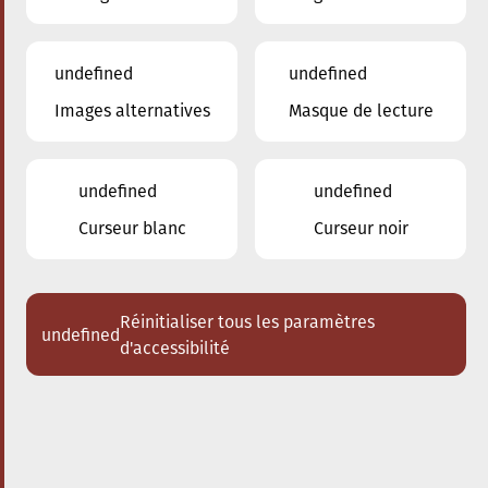
undefined
undefined
Images alternatives
Masque de lecture
24.01.2026
16:00
à
Conservatoire de Musique de la Ville
d'Esch/Alzette
undefined
undefined
Dem Stradivari säi Kaddo
Curseur blanc
Curseur noir
Schlappeconcert e Familljeconcert
Acheter des tickets
Réinitialiser tous les paramètres
undefined
d'accessibilité