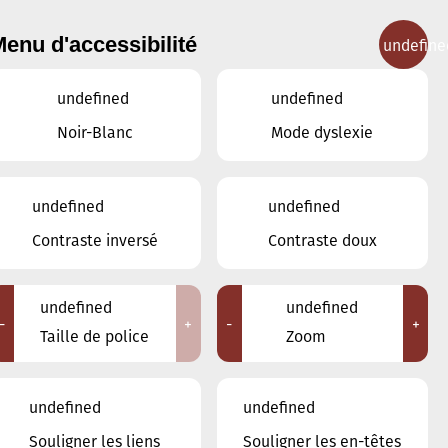
enu d'accessibilité
undefine
IGNEMENT MUSICAL
CONCERTS
CONTACT
undefined
undefined
Noir-Blanc
Mode dyslexie
Lieux
undefined
undefined
Tous
Contraste inversé
Contraste doux
Ariston
Brasserie Schmëdd Ellergronn
Conservatoire de Musique de la Ville
undefined
undefined
d'Esch/Alzette
-
+
-
+
Taille de police
Zoom
Eglise décanale St. Joseph / Esch
Escher Theater - Esch-sur-Alzette
Maison des Arts et des Etudiants
undefined
undefined
Restaurant FeVi Bosque
Souligner les liens
Souligner les en-têtes