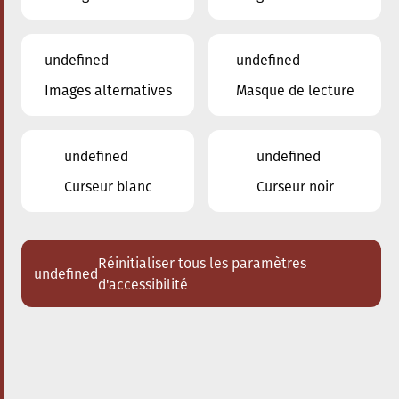
undefined
undefined
Images alternatives
Masque de lecture
20.06.2025
09:00
à
Conservatoire de Musique de la Ville
d'Esch/Alzette
undefined
undefined
Inscription 2025/2026
Curseur blanc
Curseur noir
Réinitialiser tous les paramètres
undefined
d'accessibilité