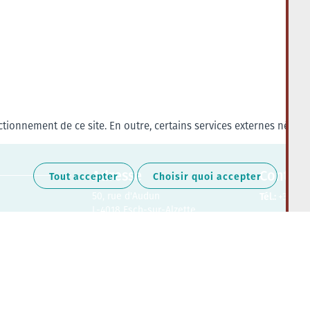
tionnement de ce site. En outre, certains services externes nécess
Adresse
Contact
Tout accepter
Choisir quoi accepter
50, rue d'Audun
Tél.:
+352 27
L-4018 Esch-sur-Alzette
Retrouvez-nous sur les médias soc