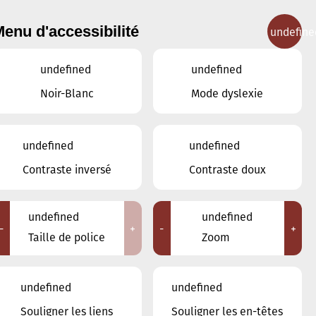
enu d'accessibilité
undefine
IGNEMENT MUSICAL
CONCERTS
CONTACT
undefined
undefined
Noir-Blanc
Mode dyslexie
undefined
undefined
JUIN
MAI
JUILLET
Contraste inversé
Contraste doux
LUN
MAR
MER
JEU
VEN
SAM
DIM
undefined
undefined
-
+
-
+
1
2
3
4
5
6
7
Taille de police
Zoom
8
undefined
undefined
9
10
11
12
13
14
15
Souligner les liens
Souligner les en-têtes