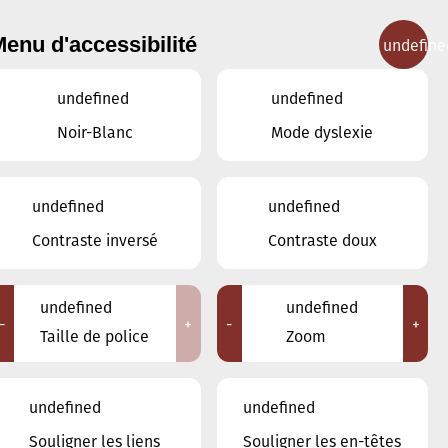
enu d'accessibilité
undefine
IGNEMENT MUSICAL
CONCERTS
CONTACT
undefined
undefined
Noir-Blanc
Mode dyslexie
undefined
undefined
JUILLET
JUIN
AOÛT
Contraste inversé
Contraste doux
LUN
MAR
MER
JEU
VEN
SAM
DIM
undefined
undefined
-
+
-
+
29
30
1
2
3
4
5
Taille de police
Zoom
6
7
8
9
10
11
12
undefined
undefined
13
14
15
16
17
18
Souligner les liens
Souligner les en-têtes