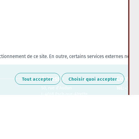
tionnement de ce site. En outre, certains services externes nécess
Adresse
Contact
Tout accepter
Choisir quoi accepter
50, rue d'Audun
Tél.:
+352 27
L-4018 Esch-sur-Alzette
Retrouvez-nous sur les médias soc