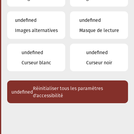
undefined
undefined
Images alternatives
Masque de lecture
20.09.2024
17:30
à
Conservatoire de Musique de la Ville
d'Esch/Alzette
undefined
undefined
The conscious City walk
Curseur blanc
Curseur noir
Réinitialiser tous les paramètres
undefined
d'accessibilité