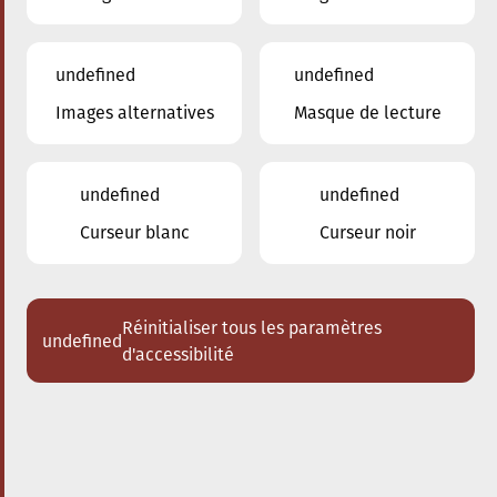
undefined
undefined
Images alternatives
Masque de lecture
24.01.2026
16:00
à
Conservatoire de Musique de la Ville
d'Esch/Alzette
undefined
undefined
Dem Stradivari säi Kaddo
Curseur blanc
Curseur noir
Schlappeconcert e Familljeconcert
Acheter des tickets
Réinitialiser tous les paramètres
undefined
d'accessibilité