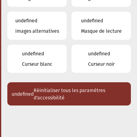
undefined
undefined
Images alternatives
Masque de lecture
24.01.2026
16:00
à
Conservatoire de Musique de la Ville
d'Esch/Alzette
undefined
undefined
Dem Stradivari säi Kaddo
Curseur blanc
Curseur noir
Schlappeconcert e Familljeconcert
Acheter des tickets
Réinitialiser tous les paramètres
undefined
d'accessibilité