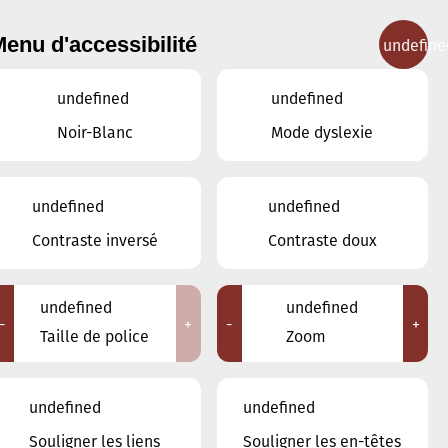
enu d'accessibilité
undefine
IGNEMENT MUSICAL
CONCERTS
CONTACT
undefined
undefined
Noir-Blanc
Mode dyslexie
Lieux
undefined
undefined
Tous
Contraste inversé
Contraste doux
Ariston
Brasserie Schmëdd Ellergronn
Conservatoire de Musique de la Ville
undefined
undefined
d'Esch/Alzette
-
+
-
+
Taille de police
Zoom
Eglise décanale St. Joseph / Esch
Escher Theater - Esch-sur-Alzette
Maison des Arts et des Etudiants
undefined
undefined
Restaurant FeVi Bosque
Souligner les liens
Souligner les en-têtes