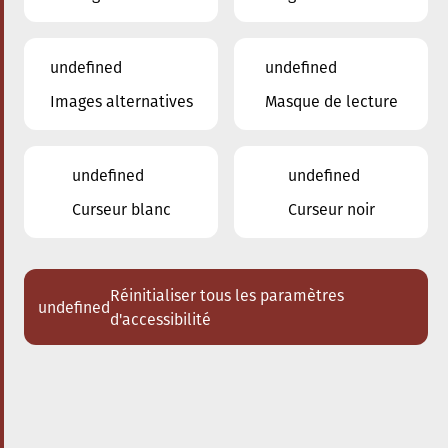
undefined
undefined
Images alternatives
Masque de lecture
12.03.2025
20:00
à
Conservatoire de Musique de la Ville
d'Esch/Alzette
undefined
undefined
Prix de la Musique –
Curseur blanc
Curseur noir
Rotary Club Esch-sur-
Alzette
Réinitialiser tous les paramètres
undefined
Acheter des tickets
d'accessibilité