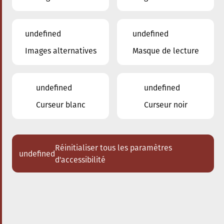
undefined
undefined
Images alternatives
Masque de lecture
11.05.2024
20:00
à
Conservatoire de Musique de la Ville
d'Esch/Alzette
undefined
undefined
Percussion in Concert
Curseur blanc
Curseur noir
Acheter des tickets
Réinitialiser tous les paramètres
undefined
d'accessibilité