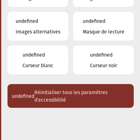
undefined
undefined
Images alternatives
Masque de lecture
12.06.2024
19:30
à
Conservatoire de Musique de la Ville
d'Esch/Alzette
undefined
undefined
Les Orchestres du
Curseur blanc
Curseur noir
Conservatoire à
l'ARTIKUSS
Le concert aura lieu à l'ARTIKUSS à
Réinitialiser tous les paramètres
undefined
Soleuvre
d'accessibilité