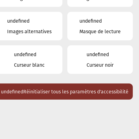
22
23
24
25
26
27
28
undefined
undefined
29
30
1
2
3
4
5
Images alternatives
Masque de lecture
Lieux
Tous
undefined
undefined
Ariston
Curseur blanc
Curseur noir
Brasserie Schmëdd Ellergronn
Conservatoire de Musique de la Ville
d'Esch/Alzette
Eglise décanale St. Joseph / Esch
undefined
Réinitialiser tous les paramètres d'accessibilité
Escher Theater - Esch-sur-Alzette
Maison des Arts et des Etudiants
Restaurant FeVi Bosque