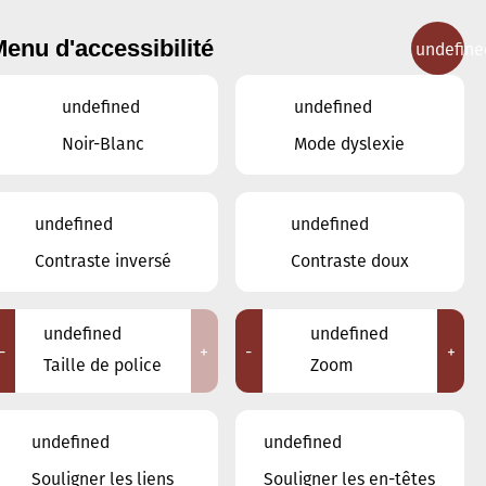
enu d'accessibilité
undefine
IGNEMENT MUSICAL
CONCERTS
CONTACT
undefined
undefined
Noir-Blanc
Mode dyslexie
undefined
undefined
JUIN
MAI
JUILLET
Contraste inversé
Contraste doux
LUN
MAR
MER
JEU
VEN
SAM
DIM
undefined
undefined
-
+
-
+
1
2
3
4
5
6
7
Taille de police
Zoom
8
9
10
11
12
13
14
undefined
undefined
15
16
17
18
19
20
21
Souligner les liens
Souligner les en-têtes