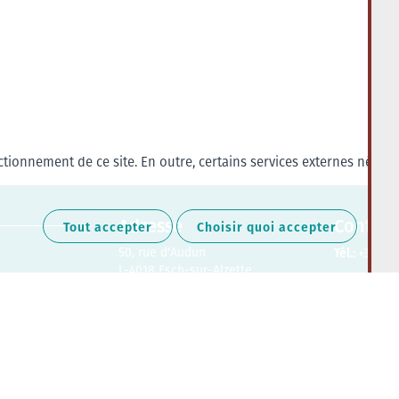
tionnement de ce site. En outre, certains services externes nécess
Adresse
Contact
Tout accepter
Choisir quoi accepter
50, rue d'Audun
Tél.:
+352 27
L-4018 Esch-sur-Alzette
Retrouvez-nous sur les médias soc