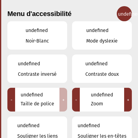
Menu d'accessibilité
undefine
undefined
undefined
Concerts
Noir-Blanc
Mode dyslexie
undefined
undefined
Contraste inversé
Contraste doux
undefined
undefined
-
+
-
+
Taille de police
Zoom
undefined
undefined
Adresse
Souligner les liens
Souligner les en-têtes