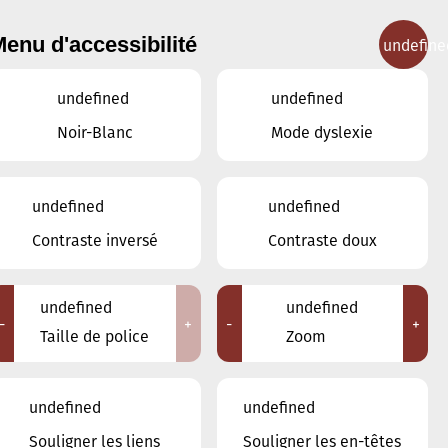
enu d'accessibilité
undefine
IGNEMENT MUSICAL
CONCERTS
CONTACT
undefined
undefined
Noir-Blanc
Mode dyslexie
undefined
undefined
JUILLET
JUIN
AOÛT
Contraste inversé
Contraste doux
LUN
MAR
MER
JEU
VEN
SAM
DIM
undefined
undefined
-
+
-
+
30
1
2
3
4
5
6
Taille de police
Zoom
7
8
9
10
11
12
13
undefined
undefined
14
15
16
17
18
19
Souligner les liens
Souligner les en-têtes