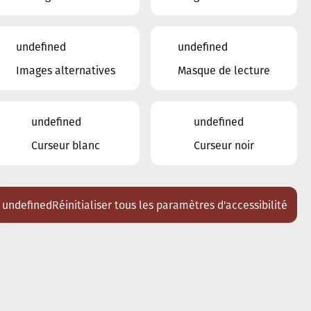
22
23
24
25
26
27
28
undefined
undefined
29
30
1
2
3
4
5
Images alternatives
Masque de lecture
Lieux
Tous
undefined
undefined
Ariston
Curseur blanc
Curseur noir
Brasserie Schmëdd Ellergronn
Conservatoire de Musique de la Ville
d'Esch/Alzette
Eglise décanale St. Joseph / Esch
undefined
Réinitialiser tous les paramètres d'accessibilité
Escher Theater - Esch-sur-Alzette
Maison des Arts et des Etudiants
Restaurant FeVi Bosque