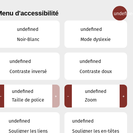
enu d'accessibilité
undefine
IGNEMENT MUSICAL
CONCERTS
CONTACT
undefined
undefined
Noir-Blanc
Mode dyslexie
undefined
undefined
SEPTEMBRE
AOÛT
OCTOBRE
Contraste inversé
Contraste doux
LUN
MAR
MER
JEU
VEN
SAM
DIM
undefined
undefined
-
+
-
+
1
2
3
4
5
6
7
Taille de police
Zoom
8
9
10
11
12
13
14
undefined
undefined
15
16
17
18
19
20
21
Souligner les liens
Souligner les en-têtes