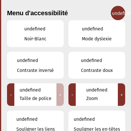
Menu d'accessibilité
undefine
undefined
undefined
Concerts
Noir-Blanc
Mode dyslexie
undefined
undefined
Contraste inversé
Contraste doux
undefined
undefined
-
+
-
+
Taille de police
Zoom
undefined
undefined
Souligner les liens
Souligner les en-têtes