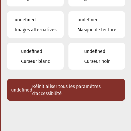
undefined
undefined
Images alternatives
Masque de lecture
11.01.2025
20:00
à
Conservatoire de Musique de la Ville
d'Esch/Alzette
undefined
undefined
Récital de piano Joseph
Curseur blanc
Curseur noir
Moog
Acheter des tickets
Réinitialiser tous les paramètres
undefined
d'accessibilité