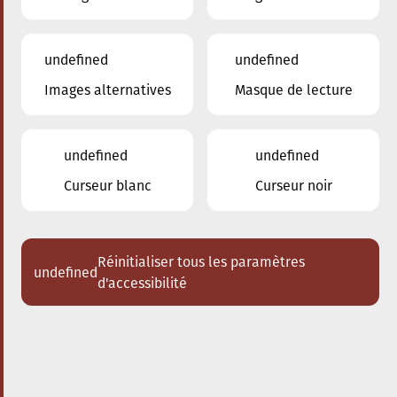
undefined
undefined
Images alternatives
Masque de lecture
24.01.2026
16:00
à
Conservatoire de Musique de la Ville
d'Esch/Alzette
undefined
undefined
Dem Stradivari säi Kaddo
Curseur blanc
Curseur noir
Schlappeconcert e Familljeconcert
Acheter des tickets
Réinitialiser tous les paramètres
undefined
d'accessibilité