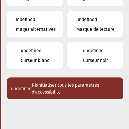
undefined
undefined
Images alternatives
Masque de lecture
24.01.2026
16:00
à
Conservatoire de Musique de la Ville
d'Esch/Alzette
undefined
undefined
Dem Stradivari säi Kaddo
Curseur blanc
Curseur noir
Schlappeconcert e Familljeconcert
Acheter des tickets
Réinitialiser tous les paramètres
undefined
d'accessibilité