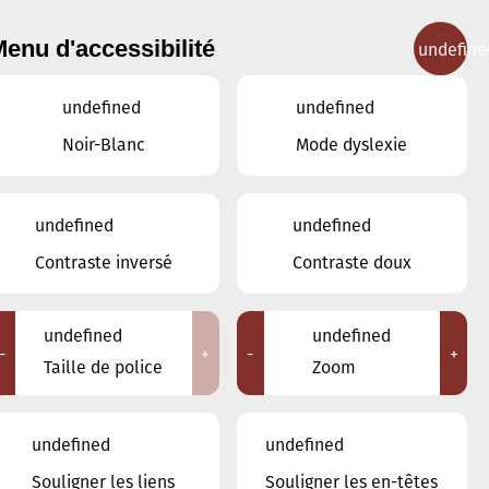
enu d'accessibilité
undefine
IGNEMENT MUSICAL
CONCERTS
CONTACT
undefined
undefined
Noir-Blanc
Mode dyslexie
Lieux
undefined
undefined
Tous
Contraste inversé
Contraste doux
Ariston
Brasserie Schmëdd Ellergronn
Conservatoire de Musique de la Ville
undefined
undefined
d'Esch/Alzette
-
+
-
+
Taille de police
Zoom
Eglise décanale St. Joseph / Esch
Escher Theater - Esch-sur-Alzette
Maison des Arts et des Etudiants
undefined
undefined
Restaurant FeVi Bosque
Souligner les liens
Souligner les en-têtes