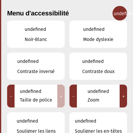
Menu d'accessibilité
undefine
undefined
undefined
Concerts
Noir-Blanc
Mode dyslexie
undefined
undefined
Contraste inversé
Contraste doux
undefined
undefined
-
+
-
+
Taille de police
Zoom
undefined
undefined
Adresse
Souligner les liens
Souligner les en-têtes