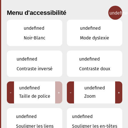
Menu d'accessibilité
undefine
undefined
undefined
Concerts
Noir-Blanc
Mode dyslexie
undefined
undefined
Contraste inversé
Contraste doux
undefined
undefined
-
+
-
+
Taille de police
Zoom
undefined
undefined
Adresse
Souligner les liens
Souligner les en-têtes