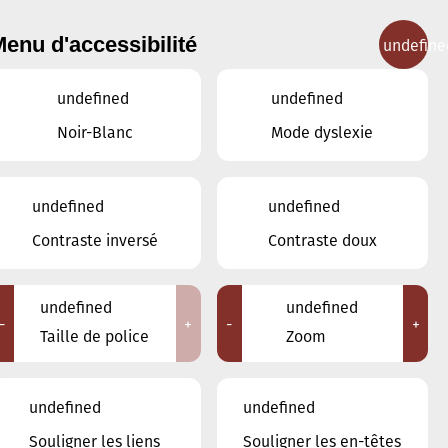
enu d'accessibilité
undefine
IGNEMENT MUSICAL
CONCERTS
CONTACT
undefined
undefined
Noir-Blanc
Mode dyslexie
Lieux
undefined
undefined
Tous
Contraste inversé
Contraste doux
Ariston
Brasserie Schmëdd Ellergronn
Conservatoire de Musique de la Ville
undefined
undefined
d'Esch/Alzette
-
+
-
+
Taille de police
Zoom
Eglise décanale St. Joseph / Esch
Escher Theater - Esch-sur-Alzette
Maison des Arts et des Etudiants
undefined
undefined
Restaurant FeVi Bosque
Souligner les liens
Souligner les en-têtes