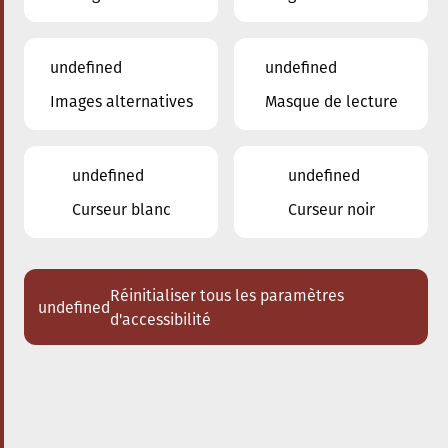
undefined
undefined
Images alternatives
Masque de lecture
20.09.2024
17:30
à
Conservatoire de Musique de la Ville
d'Esch/Alzette
undefined
undefined
The conscious City walk
Curseur blanc
Curseur noir
Réinitialiser tous les paramètres
undefined
d'accessibilité