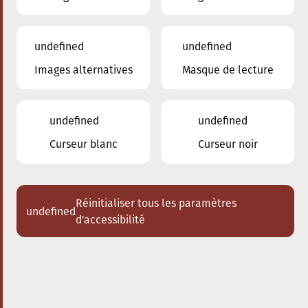
undefined
undefined
Images alternatives
Masque de lecture
20.09.2024
17:30
à
Conservatoire de Musique de la Ville
d'Esch/Alzette
undefined
undefined
The conscious City walk
Curseur blanc
Curseur noir
Réinitialiser tous les paramètres
undefined
d'accessibilité