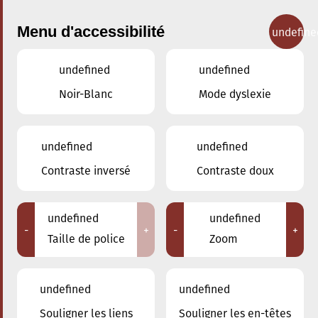
Menu d'accessibilité
undefine
undefined
undefined
Concerts
Noir-Blanc
Mode dyslexie
undefined
undefined
Contraste inversé
Contraste doux
undefined
undefined
-
+
-
+
Taille de police
Zoom
undefined
undefined
Souligner les liens
Souligner les en-têtes