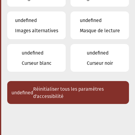
undefined
undefined
Images alternatives
Masque de lecture
28.09.2025
17:00
à
Conservatoire de Musique de la Ville
d'Esch/Alzette
undefined
undefined
Bach meets Bernstein
Curseur blanc
Curseur noir
Acheter des tickets
Réinitialiser tous les paramètres
undefined
d'accessibilité