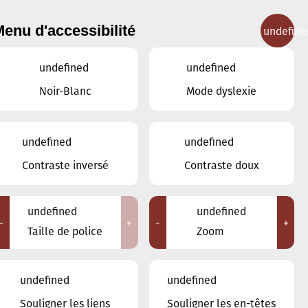
enu d'accessibilité
undefine
IGNEMENT MUSICAL
CONCERTS
CONTACT
undefined
undefined
Noir-Blanc
Mode dyslexie
undefined
undefined
JANVIER
DÉCEMBRE
Contraste inversé
Contraste doux
FÉVRIER
undefined
undefined
LUN
MAR
MER
JEU
VEN
SAM
DIM
-
+
-
+
Taille de police
Zoom
29
30
31
1
2
3
4
undefined
undefined
5
6
7
8
9
10
11
Souligner les liens
Souligner les en-têtes