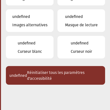
undefined
undefined
Images alternatives
Masque de lecture
09.11.2024
20:00
à
Conservatoire de Musique de la Ville
d'Esch/Alzette
undefined
undefined
Iguazú - Tango Nuevo
Curseur blanc
Curseur noir
Acheter des tickets
Réinitialiser tous les paramètres
undefined
d'accessibilité