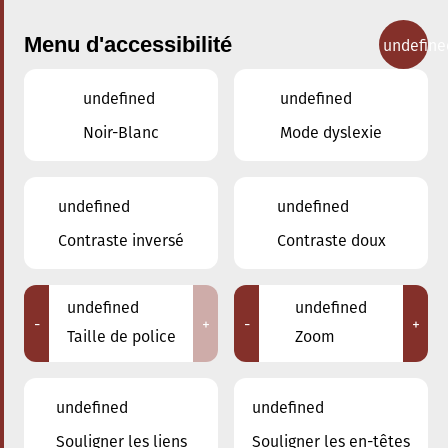
Menu d'accessibilité
undefine
undefined
undefined
Concerts
Noir-Blanc
Mode dyslexie
undefined
undefined
Contraste inversé
Contraste doux
undefined
undefined
-
+
-
+
Taille de police
Zoom
undefined
undefined
Adresse
Souligner les liens
Souligner les en-têtes