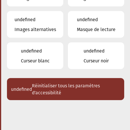
undefined
undefined
Images alternatives
Masque de lecture
20.09.2024
17:30
à
Conservatoire de Musique de la Ville
d'Esch/Alzette
undefined
undefined
The conscious City walk
Curseur blanc
Curseur noir
Réinitialiser tous les paramètres
undefined
d'accessibilité