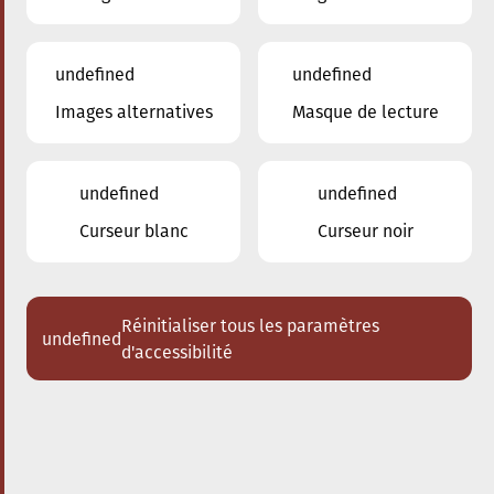
undefined
undefined
Images alternatives
Masque de lecture
20.09.2024
17:30
à
Conservatoire de Musique de la Ville
d'Esch/Alzette
undefined
undefined
The conscious City walk
Curseur blanc
Curseur noir
Réinitialiser tous les paramètres
undefined
d'accessibilité