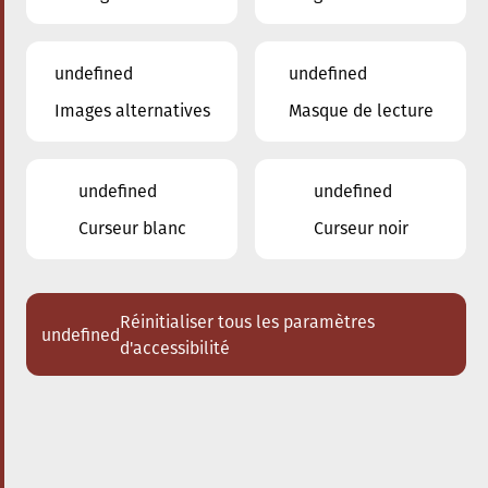
undefined
undefined
Images alternatives
Masque de lecture
24.01.2026
16:00
à
Conservatoire de Musique de la Ville
d'Esch/Alzette
undefined
undefined
Dem Stradivari säi Kaddo
Curseur blanc
Curseur noir
Schlappeconcert e Familljeconcert
Acheter des tickets
Réinitialiser tous les paramètres
undefined
d'accessibilité