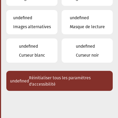
undefined
undefined
Images alternatives
Masque de lecture
24.01.2026
16:00
à
Conservatoire de Musique de la Ville
d'Esch/Alzette
undefined
undefined
Dem Stradivari säi Kaddo
Curseur blanc
Curseur noir
Schlappeconcert e Familljeconcert
Acheter des tickets
Réinitialiser tous les paramètres
undefined
d'accessibilité