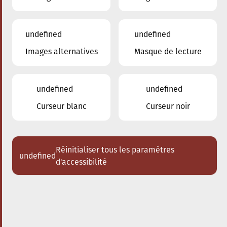
undefined
undefined
Images alternatives
Masque de lecture
01.12.2024
10:00
à
Conservatoire de Musique de la Ville
d'Esch/Alzette
undefined
undefined
Chrëschtspektakel
Curseur blanc
Curseur noir
Dem Tibor an dem Lenka säi
Geheimnis op Hellegowend
Réinitialiser tous les paramètres
undefined
Acheter des tickets
d'accessibilité