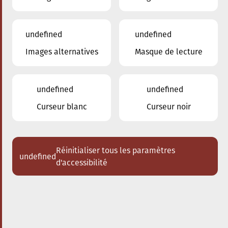
undefined
undefined
Images alternatives
Masque de lecture
08.02.2025
20:00
à
Conservatoire de Musique de la Ville
d'Esch/Alzette
undefined
undefined
Les Enseignants du
Curseur blanc
Curseur noir
Conservatoire
Quatuor à cordes et vents
Réinitialiser tous les paramètres
undefined
Acheter des tickets
d'accessibilité