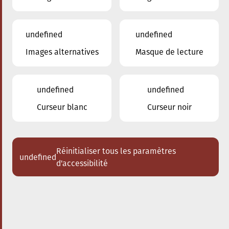
undefined
undefined
Images alternatives
Masque de lecture
20.06.2025
09:00
à
Conservatoire de Musique de la Ville
d'Esch/Alzette
undefined
undefined
Inscription 2025/2026
Curseur blanc
Curseur noir
Réinitialiser tous les paramètres
undefined
d'accessibilité