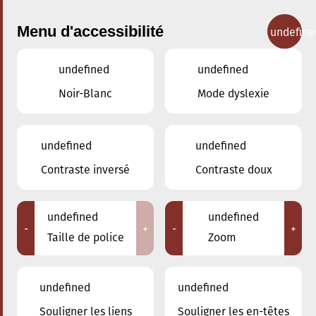
Menu d'accessibilité
undefine
undefined
undefined
Concerts
Noir-Blanc
Mode dyslexie
undefined
undefined
Contraste inversé
Contraste doux
undefined
undefined
-
+
-
+
Taille de police
Zoom
undefined
undefined
Adresse
Souligner les liens
Souligner les en-têtes