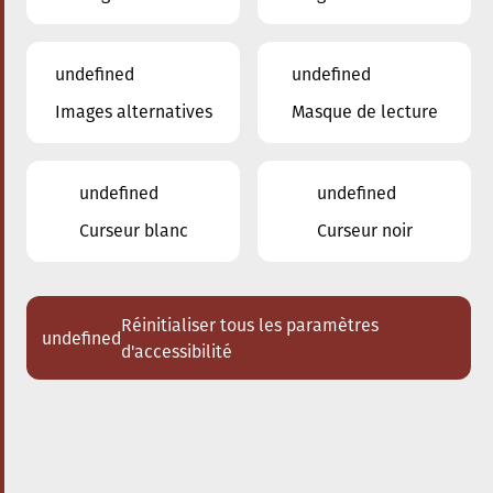
undefined
undefined
Images alternatives
Masque de lecture
28.09.2025
17:00
à
Conservatoire de Musique de la Ville
d'Esch/Alzette
undefined
undefined
Bach meets Bernstein
Curseur blanc
Curseur noir
Acheter des tickets
Réinitialiser tous les paramètres
undefined
d'accessibilité