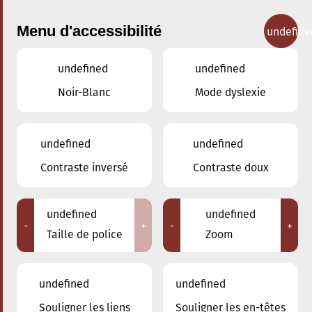
Menu d'accessibilité
undefine
undefined
undefined
Concerts
Noir-Blanc
Mode dyslexie
undefined
undefined
Contraste inversé
Contraste doux
undefined
undefined
-
+
-
+
Taille de police
Zoom
undefined
undefined
Souligner les liens
Souligner les en-têtes