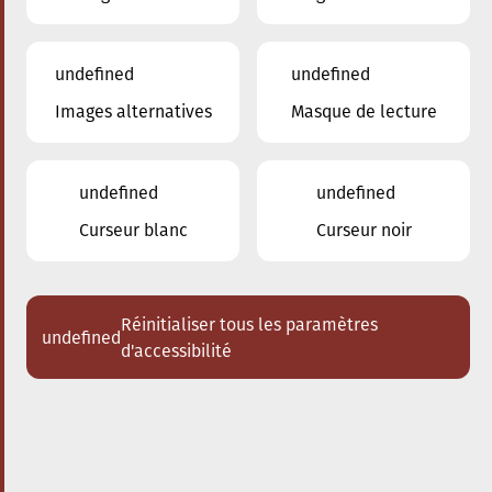
undefined
undefined
ajouter à iCal
partager le concert
Images alternatives
Masque de lecture
08.12.2024
17:00
à
undefined
undefined
Conservatoire de Musique de la Ville d'Esch/Alzette
Curseur blanc
Curseur noir
Concert de Noël du
Brass Band du
Conservatoire à
Réinitialiser tous les paramètres
undefined
l’ARTIKUSS
d'accessibilité
Ce concert aura lieu à l'ARTIKUSS de
Soleuvre