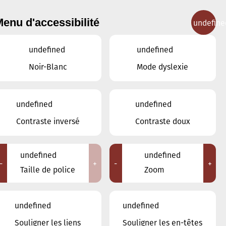
enu d'accessibilité
undefine
IGNEMENT MUSICAL
CONCERTS
CONTACT
undefined
undefined
Noir-Blanc
Mode dyslexie
undefined
undefined
Contraste inversé
Contraste doux
undefined
undefined
-
+
-
+
Taille de police
Zoom
undefined
undefined
Souligner les liens
Souligner les en-têtes