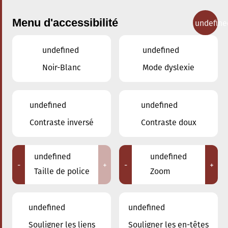
Menu d'accessibilité
undefine
undefined
undefined
Concerts
Noir-Blanc
Mode dyslexie
undefined
undefined
Contraste inversé
Contraste doux
undefined
undefined
-
+
-
+
Taille de police
Zoom
undefined
undefined
Souligner les liens
Souligner les en-têtes