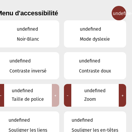
enu d'accessibilité
undefine
IGNEMENT MUSICAL
CONCERTS
CONTACT
undefined
undefined
Noir-Blanc
Mode dyslexie
undefined
undefined
Contraste inversé
Contraste doux
undefined
undefined
-
+
-
+
Taille de police
Zoom
a Ville d'Esch/Alzette
undefined
undefined
atis – Musique
Souligner les liens
Souligner les en-têtes