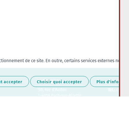
tionnement de ce site. En outre, certains services externes nécess
Adresse
Contact
ut accepter
Choisir quoi accepter
Plus d'informat
50, rue d'Audun
Tél.:
+352 27
L-4018 Esch-sur-Alzette