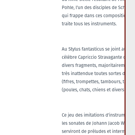
Pohle, l’un des disciples de Schütz, a
qui frappe dans ces compositions c’es
traite tous les instruments.
Au Stylus fantasticus se joint aussi
célèbre Capriccio Stravagante que le
divers fragments, majoritairement d
très inattendue toutes sortes d’imit
(fifres, trompettes, tambours, timba
(poules, chats, chiens et divers oise
Ce jeu des imitations d’instruments
les sonates de Johann Jacob Walther
serviront de préludes et intermède