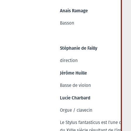
Anais Ramage
Basson
Stéphanie de Failly
direction
Jérôme Huille
Basse de violon
Lucie Charbard
Orgue / clavecin
Le Stylus fantasticus est l’une des
du XVIIe siècle résultant de l’influen