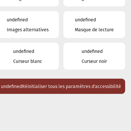
avaganze
undefined
undefined
Images alternatives
Masque de lecture
no, Louise Ayrton
undefined
undefined
Curseur blanc
Curseur noir
ski, Jorlen Vega-Garcia
undefined
Réinitialiser tous les paramètres d'accessibilité