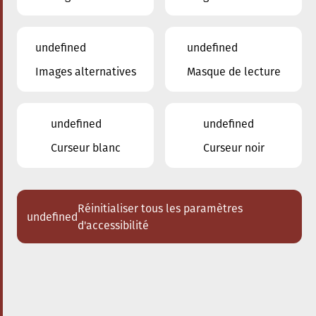
undefined
undefined
ajouter à iCal
partager le concert
Images alternatives
Masque de lecture
21.04.2023
19:30
à
undefined
undefined
Conservatoire de Musique de la Ville d'Esch/Alzette
Curseur blanc
Curseur noir
Jazz Jam Session
Les Jam Sessions du Conservatoire sont ouvertes à tous les
Réinitialiser tous les paramètres
niveaux et tous les instruments.
undefined
d'accessibilité